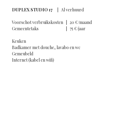
DUPLEX STUDIO 17
| Al verhuurd
Voorschot verbruikskosten
|
20 €/maand
Gemeentetaks
|
75 €/jaar
​Keuken
​Badkamer met douche, lavabo en wc
Gemeubeld
Internet (kabel en wifi)